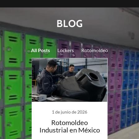
BLOG
All Posts
Lockers
Rotomoldeo
026
1 de junio de 2026
22
ockers
Rotomoldeo
Cómo 
a mejor
Industrial en México
piez
xico?
c